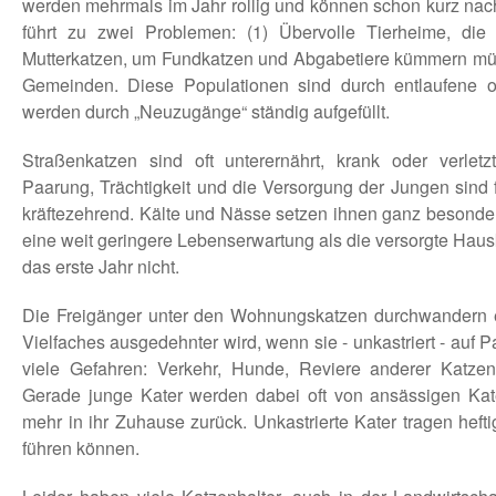
werden mehrmals im Jahr rollig und können schon kurz nach
führt zu zwei Problemen: (1) Übervolle Tierheime, d
Mutterkatzen, um Fundkatzen und Abgabetiere kümmern müss
Gemeinden. Diese Populationen sind durch entlaufene 
werden durch „Neuzugänge“ ständig aufgefüllt.
Straßenkatzen sind oft unterernährt, krank oder verletzt
Paarung, Trächtigkeit und die Versorgung der Jungen sind 
kräftezehrend. Kälte und Nässe setzen ihnen ganz besonders
eine weit geringere Lebenserwartung als die versorgte Hau
das erste Jahr nicht.
Die Freigänger unter den Wohnungskatzen durchwandern ei
Vielfaches ausgedehnter wird, wenn sie - unkastriert - auf P
viele Gefahren: Verkehr, Hunde, Reviere anderer Katzen, 
Gerade junge Kater werden dabei oft von ansässigen Kate
mehr in ihr Zuhause zurück. Unkastrierte Kater tragen hef
führen können.