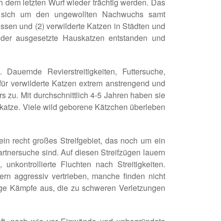
 dem letzten Wurf wieder trächtig werden. Das
ie sich um den ungewollten Nachwuchs samt
en und (2) verwilderte Katzen in Städten und
oder ausgesetzte Hauskatzen entstanden und
. Dauernde Revierstreitigkeiten, Futtersuche,
für verwilderte Katzen extrem anstrengend und
 zu. Mit durchschnittlich 4-5 Jahren haben sie
skatze. Viele wild geborene Kätzchen überleben
n recht großes Streifgebiet, das noch um ein
artnersuche sind. Auf diesen Streifzügen lauern
unkontrollierte Fluchten nach Streitigkeiten.
rn aggressiv vertrieben, manche finden nicht
tige Kämpfe aus, die zu schweren Verletzungen