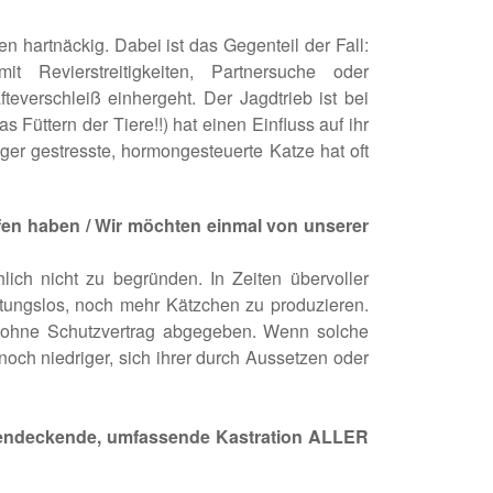
n hartnäckig. Dabei ist das Gegenteil der Fall:
t Revierstreitigkeiten, Partnersuche oder
everschleiß einhergeht. Der Jagdtrieb ist bei
Füttern der Tiere!!) hat einen Einfluss auf ihr
ger gestresste, hormongesteuerte Katze hat oft
fen haben / Wir möchten einmal von unserer
chlich nicht zu begründen. In Zeiten übervoller
rtungslos, noch mehr Kätzchen zu produzieren.
d ohne Schutzvertrag abgegeben. Wenn solche
och niedriger, sich ihrer durch Aussetzen oder
ächendeckende, umfassende Kastration ALLER