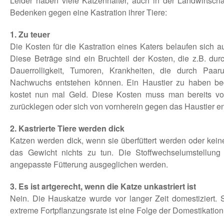
Leider haben viele Katzenhalter, auch in der Landwirtsc
Bedenken gegen eine Kastration ihrer Tiere:
1. Zu teuer
Die Kosten für die Kastration eines Katers belaufen sich a
Diese Beträge sind ein Bruchteil der Kosten, die z.B. du
Dauerrolligkeit, Tumoren, Krankheiten, die durch Paa
Nachwuchs entstehen können. Ein Haustier zu haben be
kostet nun mal Geld. Diese Kosten muss man bereits vo
zurücklegen oder sich von vornherein gegen das Haustier e
2. Kastrierte Tiere werden dick
Katzen werden dick, wenn sie überfüttert werden oder kei
das Gewicht nichts zu tun. Die Stoffwechselumstellung
angepasste Fütterung ausgeglichen werden.
3. Es ist artgerecht, wenn die Katze unkastriert ist
Nein. Die Hauskatze wurde vor langer Zeit domestiziert. Si
extreme Fortpflanzungsrate ist eine Folge der Domestikation