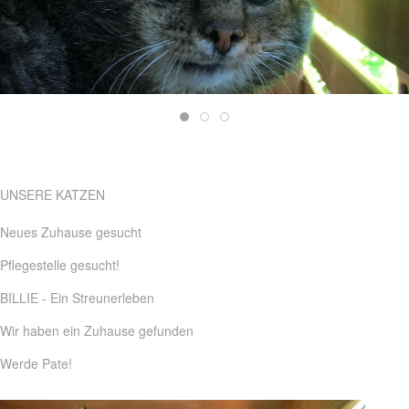
UNSERE KATZEN
Neues Zuhause gesucht
Pflegestelle gesucht!
BILLIE - Ein Streunerleben
Wir haben ein Zuhause gefunden
Werde Pate!