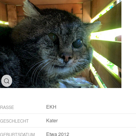
EKH
RASSE
Kater
GESCHLECHT
Etwa 2012
GEBURTSDATUM